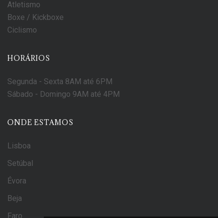
Atletismo
Boxe / Kickboxe
Ciclismo
HORÁRIOS
Segunda - Sexta
8AM até 6PM
Sábado - Domingo
9AM até 4PM
ONDE ESTAMOS
Lisboa
Setúbal
Évora
Beja
Faro