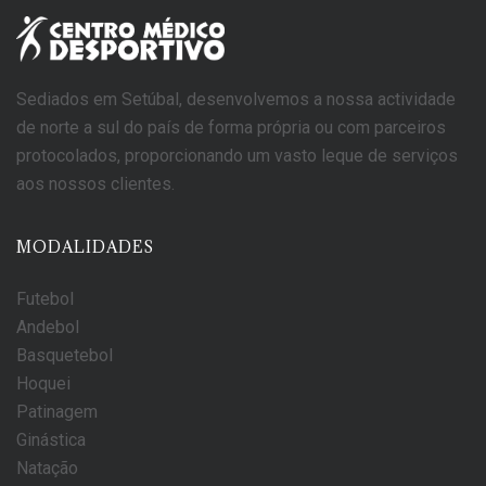
Sediados em Setúbal, desenvolvemos a nossa actividade
de norte a sul do país de forma própria ou com parceiros
protocolados, proporcionando um vasto leque de serviços
aos nossos clientes.
MODALIDADES
Futebol
Andebol
Basquetebol
Hoquei
Patinagem
Ginástica
Natação